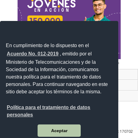
En cumplimiento de lo dispuesto en el
Acuerdo No. 012-2019
, emitido por el
Ministerio de Telecomunicaciones y de la
Sociedad de la Información, comunicamos
Contacto Ciudadano Digital
nuestra política para el tratamiento de datos
personales. Para continuar navegando en este
Portal Trámites Ciudadanos
sitio debe aceptar los términos de la misma.
Sistema Nacional de Información (SNI)
Política para el tratamiento de datos
personales
Av. Lira Ňan entre Amaru Ňan y Quitumbe Ñan
Aceptar
Plataforma Gubernamental de Desarrollo Social | Código Postal: 170702
| Quito - Ecuador