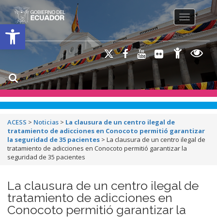
Toggle na
Open toolbar
ACESS
>
Noticias
>
La clausura de un centro ilegal de
tratamiento de adicciones en Conocoto permitió garantizar
la seguridad de 35 pacientes
>
La clausura de un centro ilegal de
tratamiento de adicciones en Conocoto permitió garantizar la
seguridad de 35 pacientes
La clausura de un centro ilegal de
tratamiento de adicciones en
Conocoto permitió garantizar la