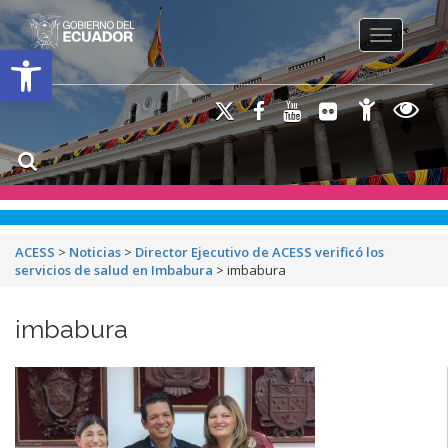
Toggle na
Open toolbar
ACESS
>
Noticias
>
Director Ejecutivo de ACESS verificó los
servicios de salud en Imbabura
>
imbabura
imbabura