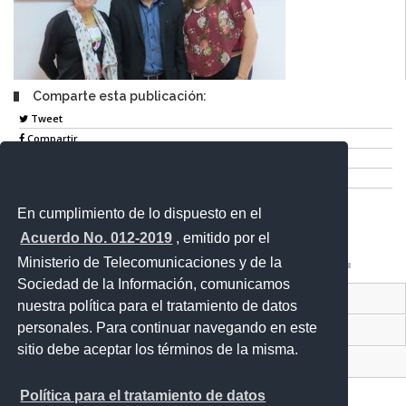
Comparte esta publicación:
Tweet
Compartir
Imprimir
Mail
En cumplimiento de lo dispuesto en el
Entérate
Acuerdo No. 012-2019
, emitido por el
Ministerio de Telecomunicaciones y de la
Sociedad de la Información, comunicamos
Contacto Ciudadano Digital
nuestra política para el tratamiento de datos
personales. Para continuar navegando en este
Portal Trámites Ciudadanos
sitio debe aceptar los términos de la misma.
Sistema Nacional de Información (SNI)
Política para el tratamiento de datos