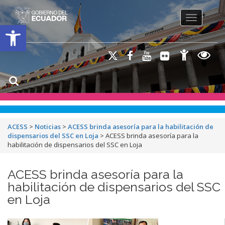
Toggle na
Open toolbar
ACESS
>
Noticias
>
ACESS brinda asesoría para la habilitación de
dispensarios del SSC en Loja
>
ACESS brinda asesoría para la
habilitación de dispensarios del SSC en Loja
ACESS brinda asesoría para la
habilitación de dispensarios del SSC
en Loja