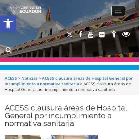
Toggle na
Open toolbar
ACESS
>
Noticias
>
ACESS clausura áreas de Hospital General por
incumplimiento a normativa sanitaria
>
ACESS clausura áreas de
Hospital General por incumplimiento a normativa sanitaria
ACESS clausura áreas de Hospital
General por incumplimiento a
normativa sanitaria