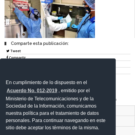
Comparte esta publicación:
Tweet
Compartir
Imprimir
Mail
En cumplimiento de lo dispuesto en el
Entérate
Acuerdo No. 012-2019
, emitido por el
Ministerio de Telecomunicaciones y de la
Sociedad de la Información, comunicamos
Contacto Ciudadano Digital
nuestra política para el tratamiento de datos
personales. Para continuar navegando en este
Portal Trámites Ciudadanos
sitio debe aceptar los términos de la misma.
Sistema Nacional de Información (SNI)