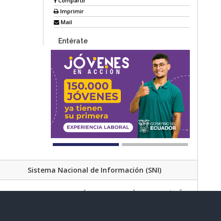
Compartir
Imprimir
Mail
Entérate
Sistema Nacional de Información (SNI)
Av. Lira Ňan entre Amaru Ňan y Quitumbe Ñan
al de Desarrollo Social | Código Postal: 170702 | Quito - Ecuador
Teléfono: 02 383 4006 Ext. 1000