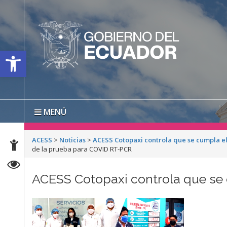
Open toolbar
MENÚ
ACESS
>
Noticias
>
ACESS Cotopaxi controla que se cumpla e
de la prueba para COVID RT-PCR
ACESS Cotopaxi controla que se