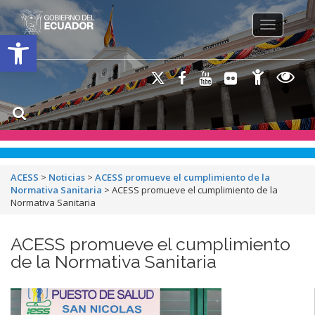
Toggle na
Open toolbar
ACESS
>
Noticias
>
ACESS promueve el cumplimiento de la
Normativa Sanitaria
>
ACESS promueve el cumplimiento de la
Normativa Sanitaria
ACESS promueve el cumplimiento
de la Normativa Sanitaria