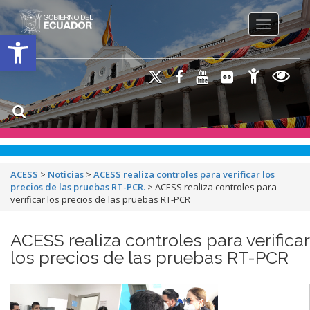
Toggle na
Open toolbar
ACESS
>
Noticias
>
ACESS realiza controles para verificar los
precios de las pruebas RT-PCR.
>
ACESS realiza controles para
verificar los precios de las pruebas RT-PCR
ACESS realiza controles para verificar
los precios de las pruebas RT-PCR