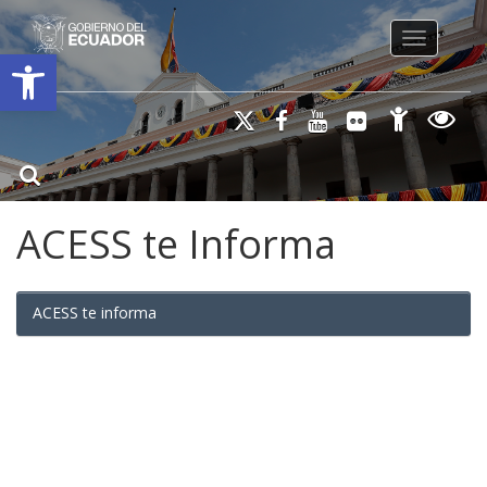
Toggle na
Open toolbar
ACESS te Informa
ACESS te informa