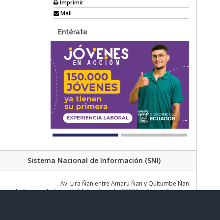
Imprimir
Mail
Entérate
Sistema Nacional de Información (SNI)
Av. Lira Ňan entre Amaru Ňan y Quitumbe Ñan
al de Desarrollo Social | Código Postal: 170702 | Quito - Ecuador
Teléfono: 02 383 4006 Ext. 1000