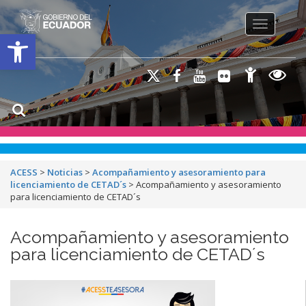
Toggle na
Open toolbar
ACESS
>
Noticias
>
Acompañamiento y asesoramiento para
licenciamiento de CETAD´s
>
Acompañamiento y asesoramiento
para licenciamiento de CETAD´s
Acompañamiento y asesoramiento
para licenciamiento de CETAD´s