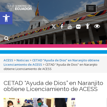
Toggle na
Open toolbar
ACESS
>
Noticias
>
CETAD “Ayuda de Dios” en Naranjito obtiene
Licenciamiento de ACESS
>
CETAD “Ayuda de Dios” en Naranjito
obtiene Licenciamiento de ACESS
CETAD “Ayuda de Dios” en Naranjito
obtiene Licenciamiento de ACESS