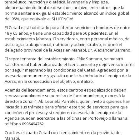
terapéutico, nutrición y dietética, lavandería y limpieza,
almacenamiento final de desechos, archivo, entre otros, que la
norma sanitaria exige. El establecimiento alcanzó un índice global
del 95%, que equivale a ¡SÍ LICENCIA!
El Cetad está habilitado para ofertar servicios a hombres de entre
18 y 65 años, y tiene una capacidad para 50 pacientes. En el
establecimiento laboran 17 servidores, entre personal médico, de
psicología, trabajo social, nutrición y administrativo, informó el
delegado provincial de la Acess en Manabí, Dr. Alexander Barreno.
El representante del establecimiento, Félix Santana, se mostró
satisfecho al haber alcanzado el licenciamiento y dejó ver su interés
por seguir mejorando las condiciones del Cetad. Agradeció por la
asesoría permanente y gratuita que le ha brindado el equipo de la
Acess, en la consecución del objetivo, enfatizó.
Además del licenciamiento, estos centros especializados deben
renovar anualmente su permiso de funcionamiento, expresó la
directora zonal 4, Ab. Leonela Parrales, quien invitó a quienes han
iniciado sus trámites para ofertar este tipo de servicios para que
continúen el proceso y si requieren asesoría del equipo de la
Agencia pueden acercarse a las oficinas en Portoviejo o llamar al
teléfono 0996494762.
Cradi es el cuarto Cetad con licenciamiento en la provincia de
Manabí.