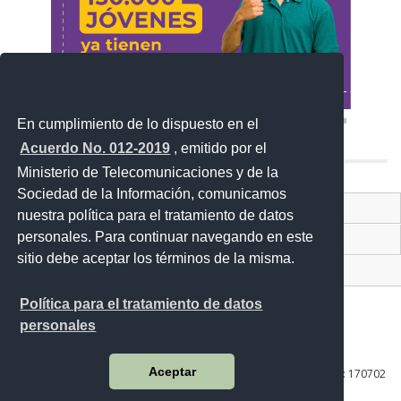
En cumplimiento de lo dispuesto en el
Acuerdo No. 012-2019
, emitido por el
Ministerio de Telecomunicaciones y de la
Sociedad de la Información, comunicamos
Contacto Ciudadano Digital
nuestra política para el tratamiento de datos
personales. Para continuar navegando en este
Portal Trámites Ciudadanos
sitio debe aceptar los términos de la misma.
Sistema Nacional de Información (SNI)
Política para el tratamiento de datos
personales
Av. Lira Ňan entre Amaru Ňan y Quitumbe Ñan
Aceptar
Plataforma Gubernamental de Desarrollo Social | Código Postal: 170702
| Quito - Ecuador