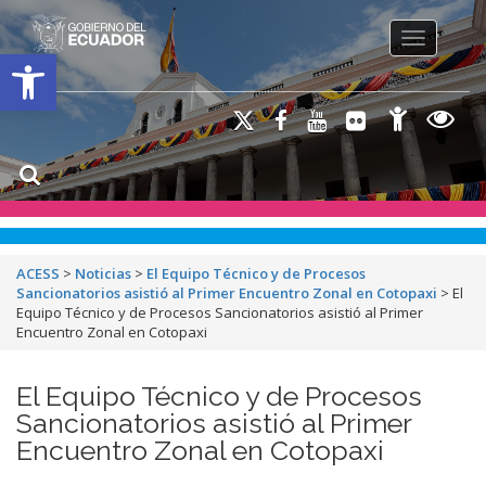
Toggle na
Open toolbar
ACESS
>
Noticias
>
El Equipo Técnico y de Procesos
Sancionatorios asistió al Primer Encuentro Zonal en Cotopaxi
>
El
Equipo Técnico y de Procesos Sancionatorios asistió al Primer
Encuentro Zonal en Cotopaxi
El Equipo Técnico y de Procesos
Sancionatorios asistió al Primer
Encuentro Zonal en Cotopaxi