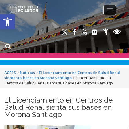
Toggle na
Open toolbar
ACESS
>
Noticias
>
El Licenciamiento en Centros de Salud Renal
sienta sus bases en Morona Santiago
>
El Licenciamiento en
Centros de Salud Renal sienta sus bases en Morona Santiago
El Licenciamiento en Centros de
Salud Renal sienta sus bases en
Morona Santiago