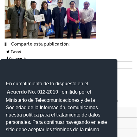
Comparte esta publicación:
Tweet
Compartir
Imprimir
Mail
En cumplimiento de lo dispuesto en el
Entérate
Acuerdo No. 012-2019
, emitido por el
Ministerio de Telecomunicaciones y de la
Sociedad de la Información, comunicamos
Contacto Ciudadano Digital
nuestra política para el tratamiento de datos
personales. Para continuar navegando en este
Portal Trámites Ciudadanos
sitio debe aceptar los términos de la misma.
Sistema Nacional de Información (SNI)