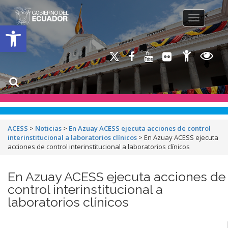
Toggle na
Open toolbar
ACESS
>
Noticias
>
En Azuay ACESS ejecuta acciones de control
interinstitucional a laboratorios clínicos
>
En Azuay ACESS ejecuta
acciones de control interinstitucional a laboratorios clínicos
En Azuay ACESS ejecuta acciones de
control interinstitucional a
laboratorios clínicos