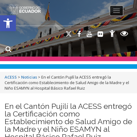
Toggle na
Open toolbar
ACESS
>
Noticias
>
En el Cantón Pujilí la ACESS entregó la
Certificación como Establecimiento de Salud Amigo de la Madre y el
Niño ESAMYN al Hospital Básico Rafael Ruiz
En el Cantón Pujilí la ACESS entregó
la Certificación como
Establecimiento de Salud Amigo de
la Madre y el Niño ESAMYN al
Hospital Básico Rafael Ruiz