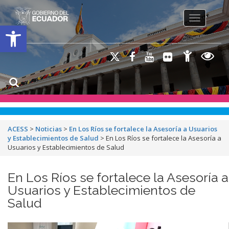
Toggle na
Open toolbar
ACESS
>
Noticias
>
En Los Ríos se fortalece la Asesoría a Usuarios
y Establecimientos de Salud
>
En Los Ríos se fortalece la Asesoría a
Usuarios y Establecimientos de Salud
En Los Ríos se fortalece la Asesoría a
Usuarios y Establecimientos de
Salud