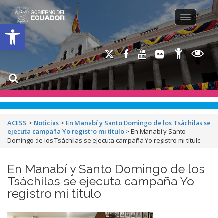
Toggle na
Open toolbar
ACESS
>
Noticias
>
En Manabí y Santo Domingo de los Tsáchilas se
ejecuta campaña Yo registro mi título
>
En Manabí y Santo
Domingo de los Tsáchilas se ejecuta campaña Yo registro mi título
En Manabí y Santo Domingo de los
Tsáchilas se ejecuta campaña Yo
registro mi título