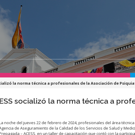
cializó la norma técnica a profesionales de la Asociación de Psiquia
CESS socializó la norma técnica a prof
La noche del jueves 22 de febrero de 2024, profesionales del área técnica
Agencia de Aseguramiento de la Calidad de los Servicios de Salud y Medic
Prepagada – ACESS, en un taller de capacitación que contó con la particip