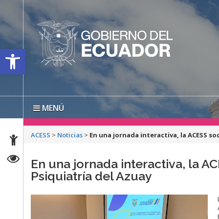
Open toolbar
MENÚ
ACESS
>
Noticias
>
En una jornada interactiva, la ACESS so
En una jornada interactiva, la A
Psiquiatría del Azuay