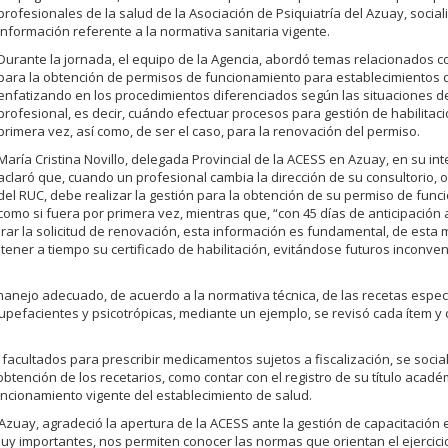
profesionales de la salud de la Asociación de Psiquiatría del Azuay, social
información referente a la normativa sanitaria vigente.
Durante la jornada, el equipo de la Agencia, abordó temas relacionados co
para la obtención de permisos de funcionamiento para establecimientos 
enfatizando en los procedimientos diferenciados según las situaciones d
profesional, es decir, cuándo efectuar procesos para gestión de habilitac
primera vez, así como, de ser el caso, para la renovación del permiso.
María Cristina Novillo, delegada Provincial de la ACESS en Azuay, en su in
aclaró que, cuando un profesional cambia la dirección de su consultorio, 
del RUC, debe realizar la gestión para la obtención de su permiso de fun
como si fuera por primera vez, mientras que, “con 45 días de anticipación 
rar la solicitud de renovación, esta información es fundamental, de esta
á tener a tiempo su certificado de habilitación, evitándose futuros inconv
manejo adecuado, de acuerdo a la normativa técnica, de las recetas espec
upefacientes y psicotrópicas, mediante un ejemplo, se revisó cada ítem 
acultados para prescribir medicamentos sujetos a fiscalización, se social
btención de los recetarios, como contar con el registro de su título acadé
uncionamiento vigente del establecimiento de salud.
 Azuay, agradeció la apertura de la ACESS ante la gestión de capacitación
 muy importantes, nos permiten conocer las normas que orientan el ejercici