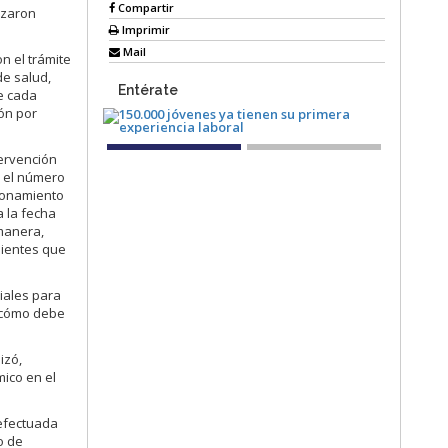
Compartir
izaron
Imprimir
Mail
n el trámite
de salud,
Entérate
e cada
ión por
tervención
o el número
cionamiento
a la fecha
 manera,
enientes que
iales para
y cómo debe
izó,
mico en el
 efectuada
o de