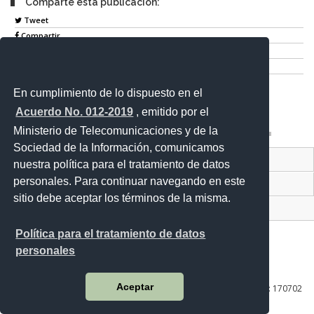
Comparte esta publicación:
Tweet
Compartir
Imprimir
Mail
En cumplimiento de lo dispuesto en el
Entérate
Acuerdo No. 012-2019
, emitido por el
Ministerio de Telecomunicaciones y de la
Sociedad de la Información, comunicamos
Contacto Ciudadano Digital
nuestra política para el tratamiento de datos
personales. Para continuar navegando en este
Portal Trámites Ciudadanos
sitio debe aceptar los términos de la misma.
Sistema Nacional de Información (SNI)
Política para el tratamiento de datos
personales
Av. Lira Ňan entre Amaru Ňan y Quitumbe Ñan
Aceptar
Plataforma Gubernamental de Desarrollo Social | Código Postal: 170702
| Quito - Ecuador
Teléfono: 02 383 4006 Ext. 1000