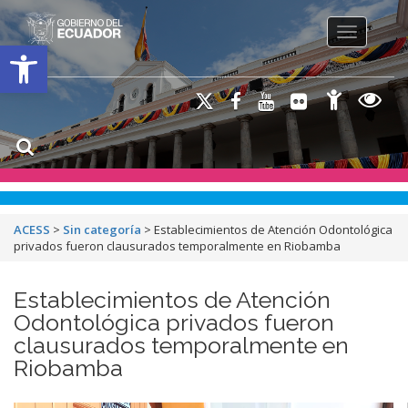
Toggle na
Open toolbar
ACESS
>
Sin categoría
>
Establecimientos de Atención Odontológica
privados fueron clausurados temporalmente en Riobamba
Establecimientos de Atención
Odontológica privados fueron
clausurados temporalmente en
Riobamba