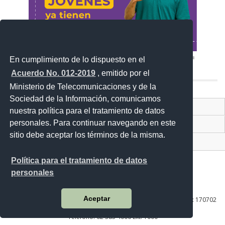
En cumplimiento de lo dispuesto en el
Acuerdo No. 012-2019
, emitido por el
Ministerio de Telecomunicaciones y de la
Sociedad de la Información, comunicamos
Contacto Ciudadano Digital
nuestra política para el tratamiento de datos
personales. Para continuar navegando en este
Portal Trámites Ciudadanos
sitio debe aceptar los términos de la misma.
Sistema Nacional de Información (SNI)
Política para el tratamiento de datos
personales
Av. Lira Ňan entre Amaru Ňan y Quitumbe Ñan
Aceptar
Plataforma Gubernamental de Desarrollo Social | Código Postal: 170702
| Quito - Ecuador
Teléfono: 02 383 4006 Ext. 1000