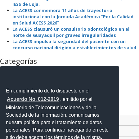
IESS de Loja.
La ACESS conmemora 11 años de trayectoria
institucional con la Jornada Académica “Por la Calidad
en Salud ACESS 2026”
La ACESS clausuró un consultorio odontológico en el
norte de Guayaquil por graves irregularidades
La ACESS impulsa la seguridad del paciente con un
concurso nacional dirigido a establecimientos de salud
Categorías
La Agencia
La Institución
Mejora Regulatoria
Noticias
En cumplimiento de lo dispuesto en el
Noticias Destacadas
Acuerdo No. 012-2019
, emitido por el
Programas y Servicios
Ministerio de Telecomunicaciones y de la
Sin categoría
Sociedad de la Información, comunicamos
Contacto Ciudadano Digital
nuestra política para el tratamiento de datos
personales. Para continuar navegando en este
Portal Trámites Ciudadanos
sitio debe aceptar los términos de la misma.