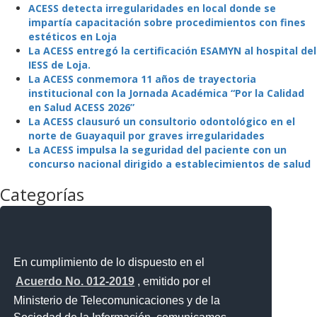
ACESS detecta irregularidades en local donde se
impartía capacitación sobre procedimientos con fines
estéticos en Loja
La ACESS entregó la certificación ESAMYN al hospital del
IESS de Loja.
La ACESS conmemora 11 años de trayectoria
institucional con la Jornada Académica “Por la Calidad
en Salud ACESS 2026”
La ACESS clausuró un consultorio odontológico en el
norte de Guayaquil por graves irregularidades
La ACESS impulsa la seguridad del paciente con un
concurso nacional dirigido a establecimientos de salud
Categorías
La Agencia
La Institución
Mejora Regulatoria
Noticias
En cumplimiento de lo dispuesto en el
Noticias Destacadas
Acuerdo No. 012-2019
, emitido por el
Programas y Servicios
Ministerio de Telecomunicaciones y de la
Sin categoría