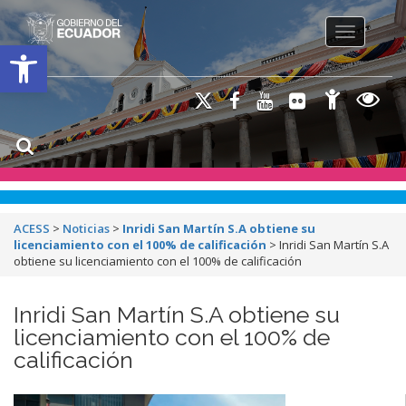
Toggle na
Open toolbar
ACESS
>
Noticias
>
Inridi San Martín S.A obtiene su
licenciamiento con el 100% de calificación
>
Inridi San Martín S.A
obtiene su licenciamiento con el 100% de calificación
Inridi San Martín S.A obtiene su
licenciamiento con el 100% de
calificación