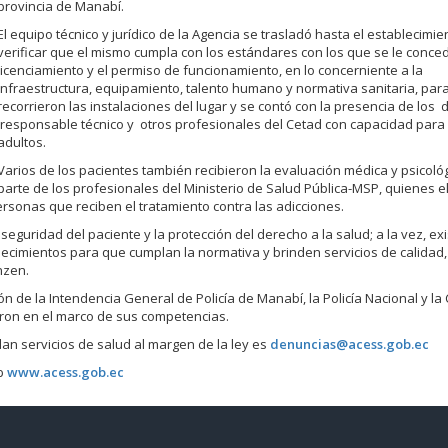
provincia de Manabí.
El equipo técnico y jurídico de la Agencia se trasladó hasta el establecimi
verificar que el mismo cumpla con los estándares con los que se le conced
licenciamiento y el permiso de funcionamiento, en lo concerniente a la
infraestructura, equipamiento, talento humano y normativa sanitaria, para
recorrieron las instalaciones del lugar y se contó con la presencia de los d
responsable técnico y otros profesionales del Cetad con capacidad para
adultos.
Varios de los pacientes también recibieron la evaluación médica y psicoló
parte de los profesionales del Ministerio de Salud Pública-MSP, quienes 
rsonas que reciben el tratamiento contra las adicciones.
seguridad del paciente y la protección del derecho a la salud; a la vez, exi
cimientos para que cumplan la normativa y brinden servicios de calidad,
nzen.
ón de la Intendencia General de Policía de Manabí, la Policía Nacional y la
aron en el marco de sus competencias.
dan servicios de salud al margen de la ley es
denuncias@acess.gob.ec
eb
www.acess.gob.ec