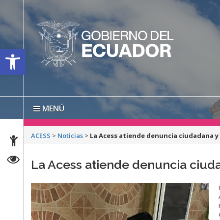
Open toolbar
MENÚ
ACESS
>
Noticias
>
La Acess atiende denuncia ciudadana y 
La Acess atiende denuncia ciuda