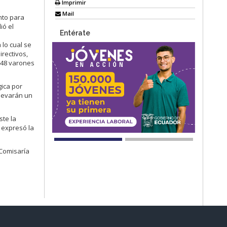
Imprimir
Mail
ento para
ió el
Entérate
 lo cual se
irectivos,
 48 varones
gica por
elevarán un
ste la
 expresó la
 Comisaría