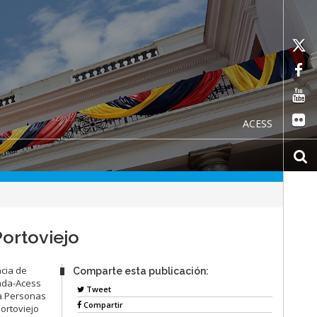
ACESS
Portoviejo
ncia de
Comparte esta publicación:
gada-Acess
Tweet
 a Personas
Compartir
ortoviejo