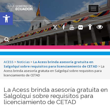
Toggle na
Open toolbar
ACESS
>
Noticias
>
La Acess brinda asesoría gratuita en
Salgolquí sobre requisitos para licenciamiento de CETAD
>
La
Acess brinda asesoría gratuita en Salgolquí sobre requisitos para
licenciamiento de CETAD
La Acess brinda asesoría gratuita en
Salgolquí sobre requisitos para
licenciamiento de CETAD