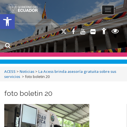
Toggle na
Open toolbar
ACESS
>
Noticias
>
La Acess brinda asesoría gratuita sobre sus
servicios
>
foto boletin 20
foto boletin 20