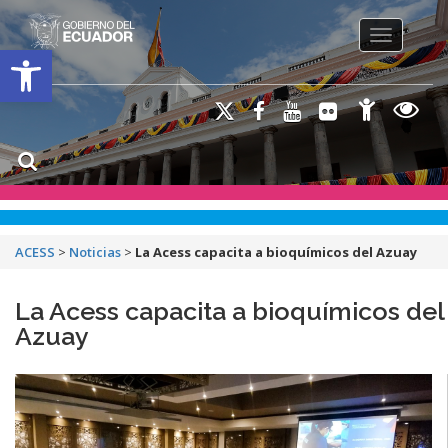
Toggle na
Open toolbar
ACESS
>
Noticias
>
La Acess capacita a bioquímicos del Azuay
La Acess capacita a bioquímicos del
Azuay