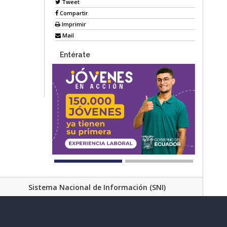
Tweet
Compartir
Imprimir
Mail
Entérate
Sistema Nacional de Información (SNI)
Av. Lira Ňan entre Amaru Ňan y Quitumbe Ñan
al de Desarrollo Social | Código Postal: 170702 | Quito - Ecuador