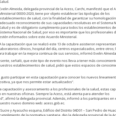
Salud.
Evelin Almeida, delegada provincial de la Acess, Carchi, manifestó que el 
Ministerial 00030-2020, tiene por objeto establecer las tipologías de los
establecimientos de salud, con la finalidad de garantizar su homologación 
adecuado reconocimiento de sus capacidades resolutivas en el Sistema N
Salud y es de obligatorio cumplimiento para todos los establecimientos de
Sistema Nacional de Salud, por eso es importante que los profesionales d
estén informados sobre este Acuerdo Ministerial.
A la capacitación que se realizó este 13 de octubre asistieron representa
laboratorios clínicos, hospital del día, centros especializados, entre otros
a trabajar en la mejora continua de sus servicios, informó Evelin Almeida
sente, señaló, que este tipo de evento nos lleva a tener más conocimient
nuestros establecimientos de salud, pidió que estos espacios de conocimi
 gusto participar en esta capacitación para conocer los nuevos lineamien
positiva, ya que nos permite estar actualizados”.
la capacitación y asesoramiento a los profesionales de la salud, estas ca
 o en nuestras oficinas. Siempre la Acess, está atenta para atender los
d”, afirmó la delegada provincial. Además, informó a los participantes en 
 nuestro nuevo dominio web: acess.gob.ec.
 Sucre y Ayacucho esquina, Edifi­cio del Distrito 04D01 – San Pedro de Huac
umplimiento de la normativa sanitaria, dijo la delegada provincial de la A