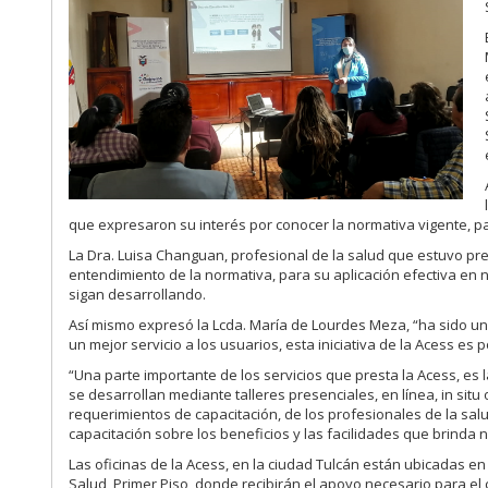
que expresaron su interés por conocer la normativa vigente, par
La Dra. Luisa Changuan, profesional de la salud que estuvo pre
entendimiento de la normativa, para su aplicación efectiva en 
sigan desarrollando.
Así mismo expresó la Lcda. María de Lourdes Meza, “ha sido un
un mejor servicio a los usuarios, esta iniciativa de la Acess es 
“Una parte importante de los servicios que presta la Acess, es 
se desarrollan mediante talleres presenciales, en línea, in situ
requerimientos de capacitación, de los profesionales de la salu
capacitación sobre los beneficios y las facilidades que brinda
Las oficinas de la Acess, en la ciudad Tulcán están ubicadas en
Salud, Primer Piso, donde recibirán el apoyo necesario para el c