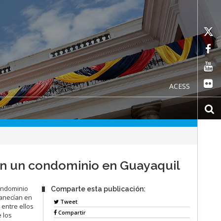
ACESS
en un condominio en Guayaquil
condominio
Comparte esta publicación:
manecían en
Tweet
entre ellos
Compartir
 los