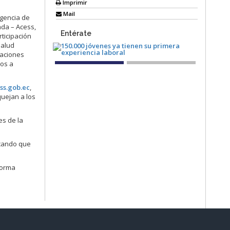
Imprimir
Mail
gencia de
ada – Acess,
Entérate
rticipación
Salud
uaciones
dos a
ss.gob.ec
,
quejan a los
es de la
icando que
forma