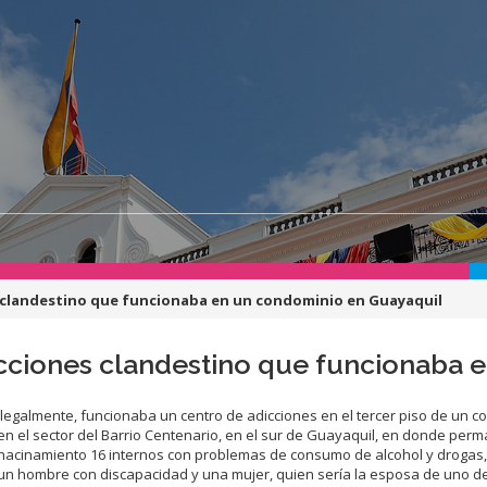
s clandestino que funcionaba en un condominio en Guayaquil
icciones clandestino que funcionaba 
Ilegalmente, funcionaba un centro de adicciones en el tercer piso de un 
en el sector del Barrio Centenario, en el sur de Guayaquil, en donde per
hacinamiento 16 internos con problemas de consumo de alcohol y drogas, 
un hombre con discapacidad y una mujer, quien sería la esposa de uno de