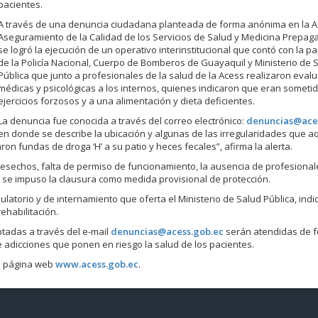
pacientes.
A través de una denuncia ciudadana planteada de forma anónima en la A
Aseguramiento de la Calidad de los Servicios de Salud y Medicina Prepag
se logró la ejecución de un operativo interinstitucional que contó con la pa
de la Policía Nacional, Cuerpo de Bomberos de Guayaquil y Ministerio de 
Pública que junto a profesionales de la salud de la Acess realizaron eval
médicas y psicológicas a los internos, quienes indicaron que eran someti
ejercicios forzosos y a una alimentación y dieta deficientes.
La denuncia fue conocida a través del correo electrónico:
denuncias@ace
en donde se describe la ubicación y algunas de las irregularidades que a
on fundas de droga ‘H’ a su patio y heces fecales”, afirma la alerta.
desechos, falta de permiso de funcionamiento, la ausencia de profesional
ue se impuso la clausura como medida provisional de protección.
ulatorio y de internamiento que oferta el Ministerio de Salud Pública, ind
ehabilitación.
tadas a través del e-mail
denuncias@acess.gob.ec
serán atendidas de 
e adicciones que ponen en riesgo la salud de los pacientes.
la página web
www.acess.gob.ec
.