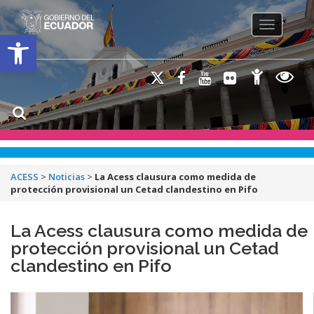
Toggle na
Open toolbar
ACESS
>
Noticias
>
La Acess clausura como medida de
protección provisional un Cetad clandestino en Pifo
La Acess clausura como medida de
protección provisional un Cetad
clandestino en Pifo