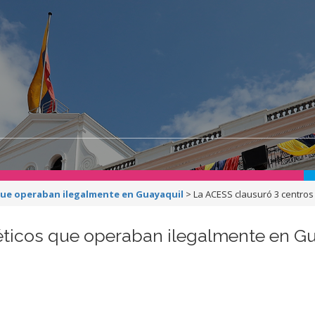
 que operaban ilegalmente en Guayaquil
>
La ACESS clausuró 3 centros
éticos que operaban ilegalmente en G