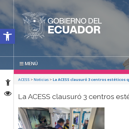
Open toolbar
MENÚ
ACESS
>
Noticias
>
La ACESS clausuró 3 centros estéticos
La ACESS clausuró 3 centros est