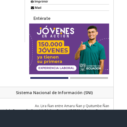
Imprimir
Mail
Entérate
Sistema Nacional de Información (SNI)
Av. Lira Ňan entre Amaru Ňan y Quitumbe Ñan
al de Desarrollo Social | Código Postal: 170702 | Quito - Ecuador
Teléfono: 02 383 4006 Ext. 1000