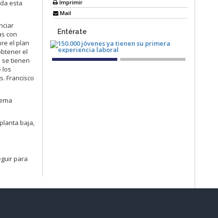
Imprimir
nda esta
Mail
nciar
Entérate
as con
re el plan
obtener el
 se tienen
 los
s. Francisco
stema
planta baja,
eguir para
Sistema Nacional de Información (SNI)