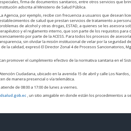
especiales, firma de documentos sanitarios, entre otros servicios que bri
institución adscrita al Ministerio de Salud Pública.
La Agencia, por ejemplo, recibe con frecuencia a usuarios que desean lice
establecimientos de salud que prestan servicios de tratamiento a person
problemas de alcohol y otras drogas, ESTAD, a quienes se les asesora sob
terapéutico y el reglamento interno, que son parte de los requisitos para 
licenciamiento por parte de la ACESS. Para todos los procesos de asesoría
ansparencia, sin olvidar la misión institucional de velar por la seguridad de
de la calidad, expresó El Director Zonal 4 de Procesos Sancionatorios, Mg
can promover el cumplimiento efectivo de la normativa sanitaria en el Si
tención Ciudadana, ubicado en la avenida 15 de abril y calle Los Nardos, 
en de manera presencial o vía telemática.
atiende de 08:00 a 17:00 de lunes a viernes.
dsalud.gob.ec
, un sitio amigable en donde están los procedimientos a s
Portal Trámites Ciudadanos