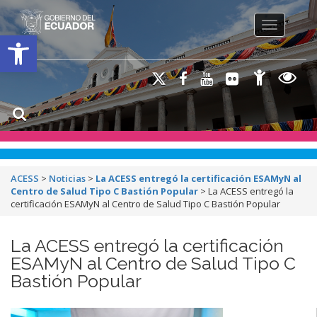
Toggle na
Open toolbar
ACESS
>
Noticias
>
La ACESS entregó la certificación ESAMyN al
Centro de Salud Tipo C Bastión Popular
>
La ACESS entregó la
certificación ESAMyN al Centro de Salud Tipo C Bastión Popular
La ACESS entregó la certificación
ESAMyN al Centro de Salud Tipo C
Bastión Popular