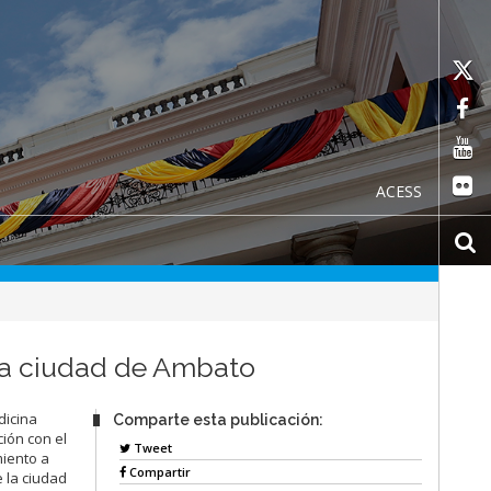
ACESS
 la ciudad de Ambato
dicina
Comparte esta publicación:
ión con el
Tweet
miento a
Compartir
 la ciudad