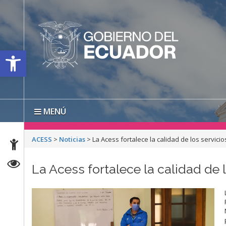
Open toolbar
MENÚ
ACESS
>
Noticias
>
La Acess fortalece la calidad de los servic
La Acess fortalece la calidad de