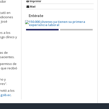
Imprimir
cibir
Mail
ecutó en
Entérate
ndiciones
 José
es a los
go clínico y
mas de
pacientes.
a permiso de
 que recibió
no y
res”.
nvitó a los
.gob.ec
.