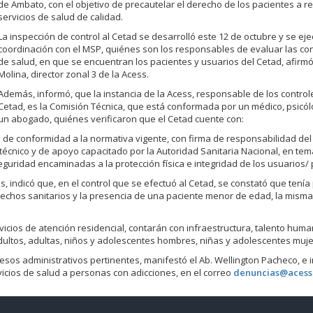
de Ambato, con el objetivo de precautelar el derecho de los pacientes a re
servicios de salud de calidad.
La inspección de control al Cetad se desarrolló este 12 de octubre y se ej
coordinación con el MSP, quiénes son los responsables de evaluar las co
de salud, en que se encuentran los pacientes y usuarios del Cetad, afirmó
Molina, director zonal 3 de la Acess.
Además, informó, que la instancia de la Acess, responsable de los control
Cetad, es la Comisión Técnica, que está conformada por un médico, psicólo
un abogado, quiénes verificaron que el Cetad cuente con:
e de conformidad a la normativa vigente, con firma de responsabilidad del
 técnico y de apoyo capacitado por la Autoridad Sanitaria Nacional, en te
uridad encaminadas a la protección física e integridad de los usuarios/ 
, indicó que, en el control que se efectuó al Cetad, se constató que tení
echos sanitarios y la presencia de una paciente menor de edad, la misma
vicios de atención residencial, contarán con infraestructura, talento huma
ultos, adultas, niños y adolescentes hombres, niñas y adolescentes muje
cesos administrativos pertinentes, manifestó el Ab. Wellington Pacheco, e i
vicios de salud a personas con adicciones, en el correo
denuncias@acess