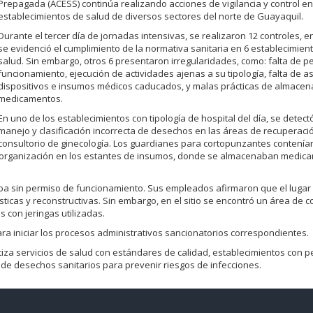
Prepagada (ACESS) continúa realizando acciones de vigilancia y control e
establecimientos de salud de diversos sectores del norte de Guayaquil.
Durante el tercer día de jornadas intensivas, se realizaron 12 controles, e
se evidenció el cumplimiento de la normativa sanitaria en 6 establecimien
salud. Sin embargo, otros 6 presentaron irregularidades, como: falta de p
funcionamiento, ejecución de actividades ajenas a su tipología, falta de a
dispositivos e insumos médicos caducados, y malas prácticas de almace
medicamentos.
En uno de los establecimientos con tipología de hospital del día, se detect
manejo y clasificación incorrecta de desechos en las áreas de recuperaci
consultorio de ginecología. Los guardianes para cortopunzantes contení
esorganización en los estantes de insumos, donde se almacenaban medic
raba sin permiso de funcionamiento. Sus empleados afirmaron que el luga
ticas y reconstructivas. Sin embargo, en el sitio se encontró un área de c
 con jeringas utilizadas.
ra iniciar los procesos administrativos sancionatorios correspondientes.
ntiza servicios de salud con estándares de calidad, establecimientos con 
 de desechos sanitarios para prevenir riesgos de infecciones.