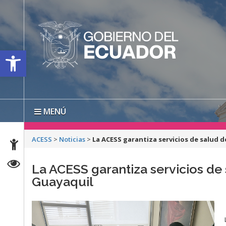
Open toolbar
MENÚ
ACESS
>
Noticias
>
La ACESS garantiza servicios de salud d
La ACESS garantiza servicios de 
Guayaquil