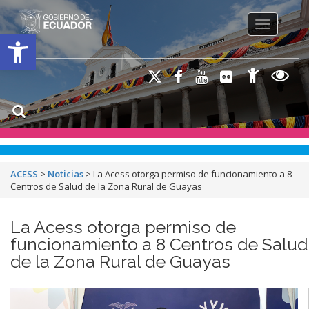
Toggle na
Open toolbar
ACESS
>
Noticias
>
La Acess otorga permiso de funcionamiento a 8
Centros de Salud de la Zona Rural de Guayas
La Acess otorga permiso de
funcionamiento a 8 Centros de Salud
de la Zona Rural de Guayas