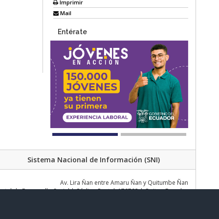
Imprimir
Mail
Entérate
Sistema Nacional de Información (SNI)
Av. Lira Ňan entre Amaru Ňan y Quitumbe Ñan
al de Desarrollo Social | Código Postal: 170702 | Quito - Ecuador
Teléfono: 02 383 4006 Ext. 1000