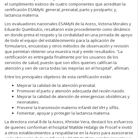
el cumplimiento exitoso de cuatro componentes que acreditan la
certificación ESAMyN: general, prenatal, parto y postparto; y,
lactancia materna.
Los evaluadores nacionales ESAMyN de la Acess, Victoria Morales y
Eduardo Quimbiulco, resaltaron este procedimiento como dinámico
en donde prima el respeto y la cordialidad en una jornada de apoyo
de todo el equipo del establecimiento para la aplicación de
formularios, encuestas y otros métodos de observación y revisión
que permitan obtener una muestra real y emitir resultados. “La
certificación es entregada finalmente por los usuarios de los
servicios de salud, puesto que son ellos quienes califican la
atención y ven de cerca todas las mejorías en el hospital”, afirman.
Entre los principales objetivos de esta certificación están:
Mejorar la calidad de la atención prenatal.
Promover el parto y atención adecuada del recién nacido.
Mejorar la calidad de atención de emergencias obstétricas y
neonatales.
Prevenir la transmisión materno infantil del VIH y sífilis.
Fomentar, apoyar y proteger la lactancia materna.
La directora zonal 8 de la Acess, Khristie Vera, destacó los esfuerzos
de quienes conforman el hospital ‘Matilde Hidalgo de Procel’ e invitó
a otros establecimientos a respaldarse en la Acess para asesorarse