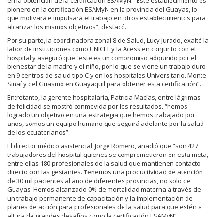
en la obtención de la certificación ESAMyN. “Este establecimiento es
pionero en la certificación ESAMyN en la provincia del Guayas, lo
que motivará e impulsará el trabajo en otros establecimientos para
alcanzar los mismos objetivos”, destacó.
Por su parte, la coordinadora zonal 8 de Salud, Lucy Jurado, exaltó la
labor de instituciones como UNICEF y la Acess en conjunto con el
hospital y aseguró que “este es un compromiso adquirido por el
bienestar de la madre y el niño, por lo que se viene un trabajo duro
en 9 centros de salud tipo C y en los hospitales Universitario, Monte
Sinaí y del Guasmo en Guayaquil para obtener esta certificación”.
Entretanto, la gerente hospitalaria, Patricia Macías, entre lágrimas
de felicidad se mostró conmovida por los resultados, “hemos
logrado un objetivo en una estrategia que hemos trabajado por
años, somos un equipo humano que seguirá adelante por la salud
de los ecuatorianos”.
El director médico asistencial, Jorge Romero, añadió que “son 427
trabajadores del hospital quienes se comprometieron en esta meta,
entre ellas 180 profesionales de la salud que mantienen contacto
directo con las gestantes. Tenemos una productividad de atención
de 30 mil pacientes al año de diferentes provincias, no solo de
Guayas. Hemos alcanzado 0% de mortalidad materna a través de
un trabajo permanente de capacitación y la implementación de
planes de acción para profesionales de la salud para que estén a
altura de grandes desafíos como la certificación ESAMyN”.