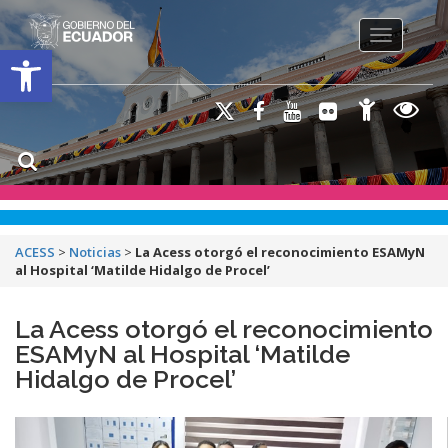
Toggle na
Open toolbar
ACESS
>
Noticias
>
La Acess otorgó el reconocimiento ESAMyN
al Hospital ‘Matilde Hidalgo de Procel’
La Acess otorgó el reconocimiento
ESAMyN al Hospital ‘Matilde
Hidalgo de Procel’