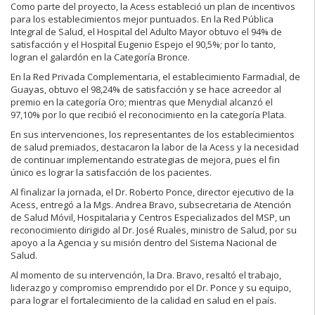
Como parte del proyecto, la Acess estableció un plan de incentivos
para los establecimientos mejor puntuados. En la Red Pública
Integral de Salud, el Hospital del Adulto Mayor obtuvo el 94% de
satisfacción y el Hospital Eugenio Espejo el 90,5%; por lo tanto,
logran el galardón en la Categoría Bronce.
En la Red Privada Complementaria, el establecimiento Farmadial, de
Guayas, obtuvo el 98,24% de satisfacción y se hace acreedor al
premio en la categoría Oro; mientras que Menydial alcanzó el
97,10% por lo que recibió el reconocimiento en la categoría Plata.
En sus intervenciones, los representantes de los establecimientos
de salud premiados, destacaron la labor de la Acess y la necesidad
de continuar implementando estrategias de mejora, pues el fin
único es lograr la satisfacción de los pacientes.
Al finalizar la jornada, el Dr. Roberto Ponce, director ejecutivo de la
Acess, entregó a la Mgs. Andrea Bravo, subsecretaria de Atención
de Salud Móvil, Hospitalaria y Centros Especializados del MSP, un
reconocimiento dirigido al Dr. José Ruales, ministro de Salud, por su
apoyo a la Agencia y su misión dentro del Sistema Nacional de
Salud.
Al momento de su intervención, la Dra. Bravo, resaltó el trabajo,
liderazgo y compromiso emprendido por el Dr. Ponce y su equipo,
para lograr el fortalecimiento de la calidad en salud en el país.