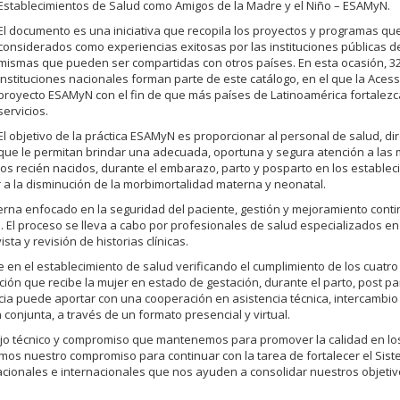
Establecimientos de Salud como Amigos de la Madre y el Niño – ESAMyN.
El documento es una iniciativa que recopila los proyectos y programas qu
considerados como experiencias exitosas por las instituciones públicas d
mismas que pueden ser compartidas con otros países. En esta ocasión, 3
instituciones nacionales forman parte de este catálogo, en el que la Aces
proyecto ESAMyN con el fin de que más países de Latinoamérica fortalez
servicios.
El objetivo de la práctica ESAMyN es proporcionar al personal de salud, dir
que le permitan brindar una adecuada, oportuna y segura atención a las 
los recién nacidos, durante el embarazo, parto y posparto en los estable
 a la disminución de la morbimortalidad materna y neonatal.
terna enfocado en la seguridad del paciente, gestión y mejoramiento conti
. El proceso se lleva a cabo por profesionales de salud especializados en
ta y revisión de historias clínicas.
n el establecimiento de salud verificando el cumplimiento de los cuatro
ón que recibe la mujer en estado de gestación, durante el parto, post pa
encia puede aportar con una cooperación en asistencia técnica, intercambio
 conjunta, a través de un formato presencial y virtual.
rabajo técnico y compromiso que mantenemos para promover la calidad en los
emos nuestro compromiso para continuar con la tarea de fortalecer el Sis
nacionales e internacionales que nos ayuden a consolidar nuestros objetiv