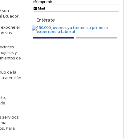
Imprimir
Mail
e son
el Ecuador,
Entérate
2
s expone el
can sus
ectrices
mujeres y
cimientos de
nuo de la
 la atención
rto,
 de
 servicios
tema
os. Para