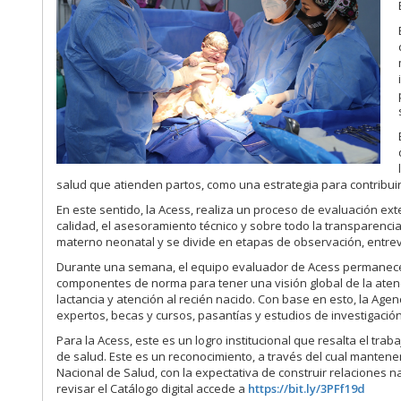
salud que atienden partos, como una estrategia para contribuir
En este sentido, la Acess, realiza un proceso de evaluación ex
calidad, el asesoramiento técnico y sobre todo la transparencia
materno neonatal y se divide en etapas de observación, entrevis
Durante una semana, el equipo evaluador de Acess permanece e
componentes de norma para tener una visión global de la atenci
lactancia y atención al recién nacido. Con base en esto, la Ag
expertos, becas y cursos, pasantías y estudios de investigación
Para la Acess, este es un logro institucional que resalta el t
de salud. Este es un reconocimiento, a través del cual manten
Nacional de Salud, con la expectativa de construir relaciones 
revisar el Catálogo digital accede a
https://bit.ly/3PFf19d