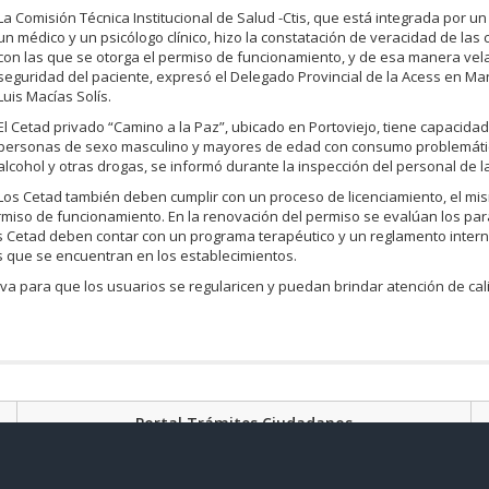
La Comisión Técnica Institucional de Salud -Ctis, que está integrada por u
un médico y un psicólogo clínico, hizo la constatación de veracidad de las
con las que se otorga el permiso de funcionamiento, y de esa manera vela
seguridad del paciente, expresó el Delegado Provincial de la Acess en Man
Luis Macías Solís.
El Cetad privado “Camino a la Paz”, ubicado en Portoviejo, tiene capacida
personas de sexo masculino y mayores de edad con consumo problemáti
alcohol y otras drogas, se informó durante la inspección del personal de l
Los Cetad también deben cumplir con un proceso de licenciamiento, el m
ermiso de funcionamiento. En la renovación del permiso se evalúan los pa
s Cetad deben contar con un programa terapéutico y un reglamento intern
s que se encuentran en los establecimientos.
va para que los usuarios se regularicen y puedan brindar atención de cal
Portal Trámites Ciudadanos