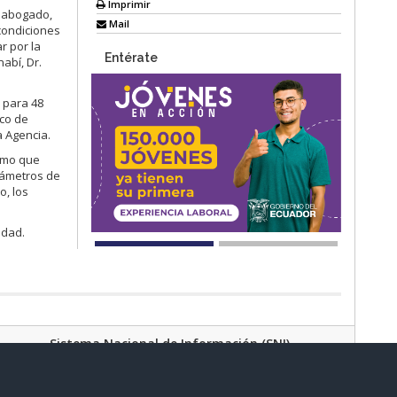
Imprimir
n abogado,
Mail
 condiciones
r por la
Entérate
abí, Dr.
d para 48
co de
a Agencia.
ismo que
rámetros de
o, los
idad.
Sistema Nacional de Información (SNI)
Av. Lira Ňan entre Amaru Ňan y Quitumbe Ñan