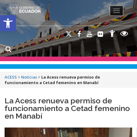
Toggle na
Open toolbar
ACESS
>
Noticias
>
La Acess renueva permiso de
funcionamiento a Cetad femenino en Manabí
La Acess renueva permiso de
funcionamiento a Cetad femenino
en Manabí