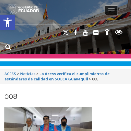
Toggle na
Open toolbar
ACESS
>
Noticias
>
La Acess verifica el cumplimiento de
estándares de calidad en SOLCA Guayaquil
>
008
008