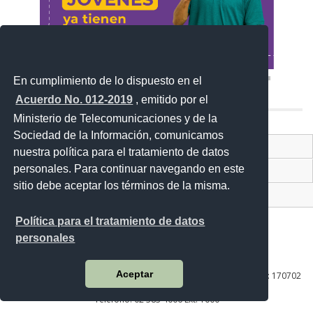
En cumplimiento de lo dispuesto en el
Acuerdo No. 012-2019
, emitido por el
Ministerio de Telecomunicaciones y de la
Sociedad de la Información, comunicamos
Contacto Ciudadano Digital
nuestra política para el tratamiento de datos
personales. Para continuar navegando en este
Portal Trámites Ciudadanos
sitio debe aceptar los términos de la misma.
Sistema Nacional de Información (SNI)
Política para el tratamiento de datos
personales
Av. Lira Ňan entre Amaru Ňan y Quitumbe Ñan
Aceptar
Plataforma Gubernamental de Desarrollo Social | Código Postal: 170702
| Quito - Ecuador
Teléfono: 02 383 4006 Ext. 1000