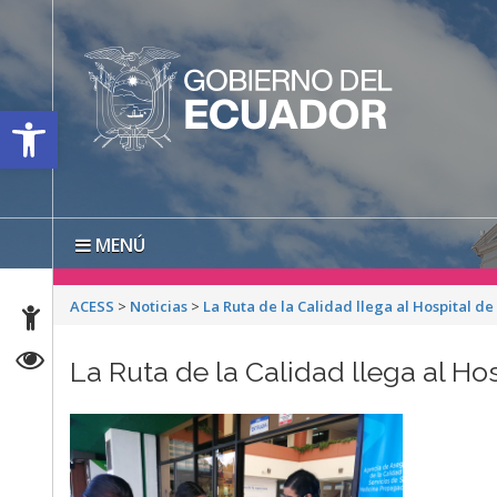
Open toolbar
MENÚ
ACESS
>
Noticias
>
La Ruta de la Calidad llega al Hospital d
La Ruta de la Calidad llega al H