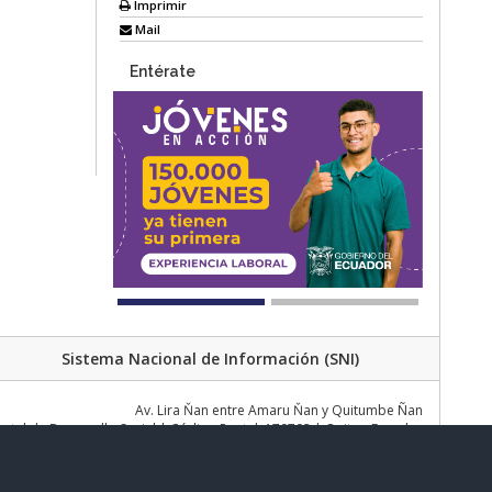
Imprimir
Mail
Entérate
Sistema Nacional de Información (SNI)
Av. Lira Ňan entre Amaru Ňan y Quitumbe Ñan
al de Desarrollo Social | Código Postal: 170702 | Quito - Ecuador
Teléfono: 02 383 4006 Ext. 1000