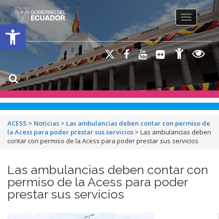
Toggle na
Open toolbar
ACESS
>
Noticias
>
Las ambulancias deben contar con permiso de
la Acess para poder prestar sus servicios
>
Las ambulancias deben
contar con permiso de la Acess para poder prestar sus servicios
Las ambulancias deben contar con
permiso de la Acess para poder
prestar sus servicios