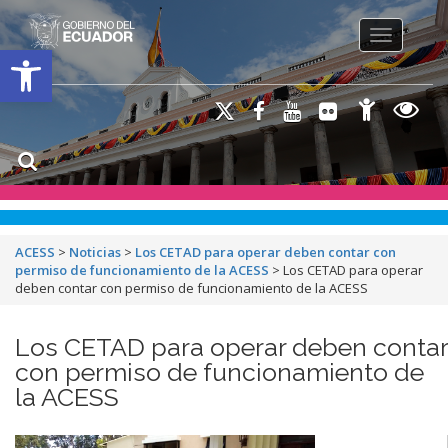
Toggle na
Open toolbar
ACESS
>
Noticias
>
Los CETAD para operar deben contar con
permiso de funcionamiento de la ACESS
>
Los CETAD para operar
deben contar con permiso de funcionamiento de la ACESS
Los CETAD para operar deben contar
con permiso de funcionamiento de
la ACESS